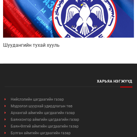
Шуудангийн тухай хууль
ХАРЬЯА НЭГЖҮҮД
Нийслэлийн цагдаагийн газар
Мэдээлэл шуурхай удирдлагын төв
Архангай аймгийн цагдаагийн газар
Мэдээллийн ил тод байдал
Баянхонгор аймгийн цагдаагийн газар
Баян-Өлгий аймгийн цагдаагийн газар
Удирдлагын шийдвэрийн ил тод байдал
Булган аймгийн цагдаагийн газар