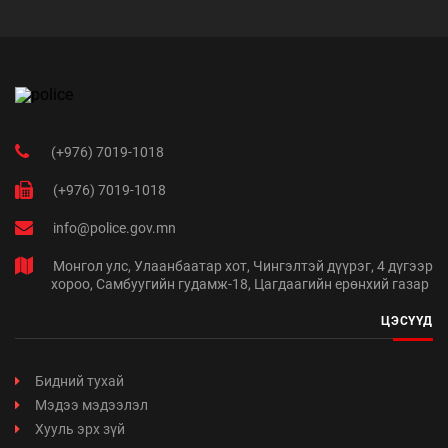
(+976) 7019-1018
(+976) 7019-1018
info@police.gov.mn
Монгол улс, Улаанбаатар хот, Чингэлтэй дүүрэг, 4 дүгээр
хороо, Самбуугийн гудамж-18, Цагдаагийн ерөнхий газар
ЦЭСҮҮД
Бидний тухай
Мэдээ мэдээлэл
Хууль эрх зүй