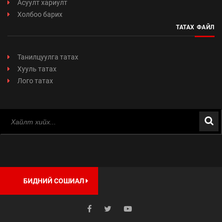
Асуулт хариулт
Холбоо барих
ТАТАХ ФАЙЛ
Танилцуулга татах
Хууль татах
Лого татах
БИДНИЙ СОШИАЛ