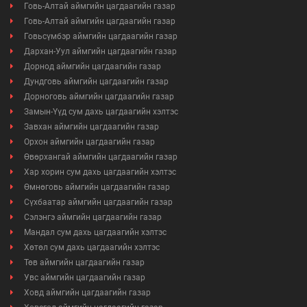
Говь-Алтай аймгийн цагдаагийн газар
Авлигын эсрэг үйл ажиллагаа
Говь-Алтай аймгийн цагдаагийн газар
Говьсүмбэр аймгийн цагдаагийн газар
Дархан-Уул аймгийн цагдаагийн газар
Үйл ажиллагааны ил тод байдал
Дорнод аймгийн цагдаагийн газар
Дундговь аймгийн цагдаагийн газар
Өргөдөл, гомдлын мэдээ
Дорноговь аймгийн цагдаагийн газар
Замын-Үүд сум дахь цагдаагийн хэлтэс
Иргэдийг хүлээн авах хуваарь
Завхан аймгийн цагдаагийн газар
Орхон аймгийн цагдаагийн газар
Ажил үүргийн чиглэл, утасны дугаар
Өвөрхангай аймгийн цагдаагийн газар
Хар хорин сум дахь цагдаагийн хэлтэс
Өмнөговь аймгийн цагдаагийн газар
Сүхбаатар аймгийн цагдаагийн газар
Сэлэнгэ аймгийн цагдаагийн газар
Мандал сум дахь цагдаагийн хэлтэс
Хөтөл сум дахь цагдаагийн хэлтэс
Төв аймгийн цагдаагийн газар
Увс аймгийн цагдаагийн газар
Ховд аймгийн цагдаагийн газар