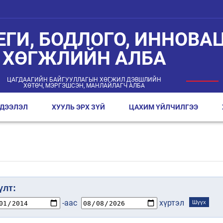
ЕГИ, БОДЛОГО, ИННОВАЦ
ХӨГЖЛИЙН АЛБА
ЦАГДААГИЙН БАЙГУУЛЛАГЫН ХӨГЖИЛ ДЭВШЛИЙН
ХӨТӨЧ, МЭРГЭШСЭН, МАНЛАЙЛАГЧ АЛБА
ДЭЭЛЭЛ
ХУУЛЬ ЭРХ ЗҮЙ
ЦАХИМ ҮЙЛЧИЛГЭЭ
лт:
-аас
хүртэл
Шүүх