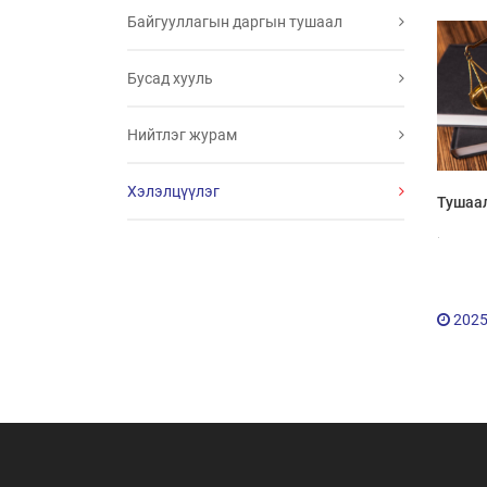
Байгууллагын даргын тушаал
Бусад хууль
Нийтлэг журам
Хэлэлцүүлэг
Тушаал
.
2025