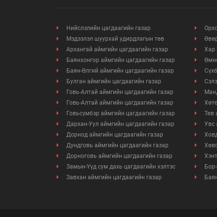
Нийслэлийн цагдаагийн газар
Орхо
Мэдээлэл шуурхай удирдлагын төв
Өвөр
Архангай аймгийн цагдаагийн газар
Хар 
Баянхонгор аймгийн цагдаагийн газар
Өмнө
Баян-Өлгий аймгийн цагдаагийн газар
Сүхб
Булган аймгийн цагдаагийн газар
Сэлэ
Говь-Алтай аймгийн цагдаагийн газар
Манд
Говь-Алтай аймгийн цагдаагийн газар
Хөтө
Говьсүмбэр аймгийн цагдаагийн газар
Төв 
Дархан-Уул аймгийн цагдаагийн газар
Увс 
Дорнод аймгийн цагдаагийн газар
Ховд
Дундговь аймгийн цагдаагийн газар
Хөвс
Дорноговь аймгийн цагдаагийн газар
Хэнт
Замын-Үүд сум дахь цагдаагийн хэлтэс
Бор-
Завхан аймгийн цагдаагийн газар
Баян