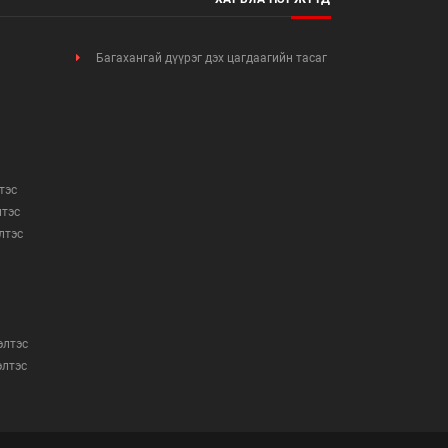
Багахангай дүүрэг дэх цагдаагийн тасаг
тэс
лтэс
элтэс
элтэс
элтэс