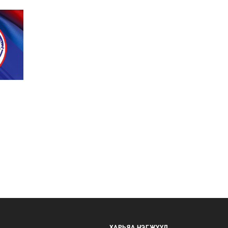
ХАРЬЯА НЭГЖҮҮД