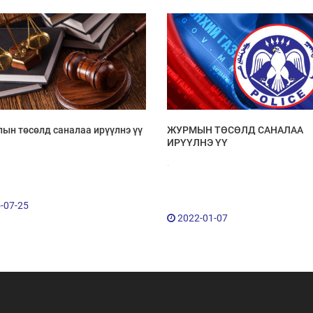
ын төсөлд саналаа ирүүлнэ үү
ЖУРМЫН ТӨСӨЛД САНАЛАА
ИРҮҮЛНЭ ҮҮ
.
-07-25
2022-01-07
Мэдээллийн ил тод байдал
Удирдлагын шийдвэрийн ил тод байдал
Авлигын эсрэг үйл ажиллагаа