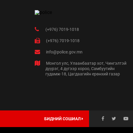
(+976) 7019-1018
(+976) 7019-1018
info@police.gov.mn
Монгол улс, Улаанбаатар хот, Чингэлтэй
дүүрэг, 4 дүгээр хороо, Самбуугийн
гудамж-18, Цагдаагийн ерөнхий газар
БИДНИЙ СОШИАЛ