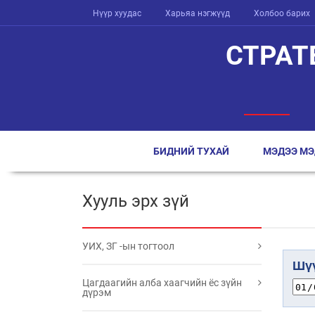
Нүүр хуудас
Харьяа нэгжүүд
Холбоо барих
СТРАТ
БИДНИЙ ТУХАЙ
МЭДЭЭ МЭ
Хууль эрх зүй
УИХ, ЗГ -ын тогтоол
Шүү
Цагдаагийн алба хаагчийн ёс зүйн
дүрэм