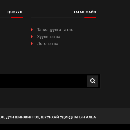
ЦЭСҮҮД
ТАТАХ ФАЙЛ
Танилцуулга татах
Хууль татах
Лого татах
ЭЛ, ДҮН ШИНЖИЛГЭЭ, ШУУРХАЙ УДИРДЛАГЫН АЛБА