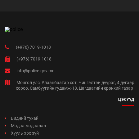
(+976) 7019-1018
(+976) 7019-1018
info@police.gov.mn
Монгол улс, Улаанбаатар хот, Чингэлтэй дүүрэг, 4 дүгээр
хороо, Самбуугийн гудамж-18, Цагдаагийн ерөнхий газар
ЦЭСҮҮД
Бидний тухай
Мэдээ мэдээлэл
Хууль эрх зүй