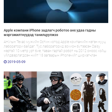
Apple компани iPhone задлагч роботоо анх удаа гадны
мэргэжилтнүүдэд танилцуулжээ
АНУ-ын Техас мужийн Остин хотод Apple компанийн нэгэн нууц
лаборатори байдаг. Тус лабораторид зохион бүтээсэн Daisy
нэртэй 10 метр урт бие, таван гартай робот нь 2012 оноос хойш
үйлдвэрлэгдсэн нийт 15 загварын iPhone-ийг ширхэгчлэн
задлах чадалтай юм...
2019-05-09