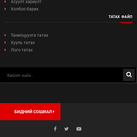
Асуулт хариулт
Холбоо барих
ТАТАХ ФАЙЛ
Танилцуулга татах
Хууль татах
Лого татах
БИДНИЙ СОШИАЛ