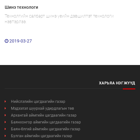
Шинэ технологи
Технолгийн салбарт шинэ үеийн дэвшилтэт технологи
нэвтэрлээ.
2019-03-27
Мэдээллийн ил тод байдал
Удирдлагын шийдвэрийн ил тод байдал
Авлигын эсрэг үйл ажиллагаа
ХАРЬЯА НЭГЖҮҮД
Үйл ажиллагааны ил тод байдал
Нийслэлийн цагдаагийн газар
Мэдээлэл шуурхай удирдлагын төв
Өргөдөл, гомдлын мэдээ
Архангай аймгийн цагдаагийн газар
Баянхонгор аймгийн цагдаагийн газар
Иргэдийг хүлээн авах хуваарь
Баян-Өлгий аймгийн цагдаагийн газар
Булган аймгийн цагдаагийн газар
Ажил үүргийн чиглэл, утасны дугаар