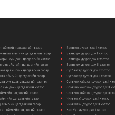
н аймгийн цагдаагийн газар
Баянгол дүүрэг дэх II хэлтэс
Мэдээллийн ил тод байдал
хангай аймгийн цагдаагийн газар
Баянзүрх дүүрэг дэх I хэлтэс
хорин сум дахь цагдаагийн хэлтэс
Баянзүрх дүүрэг дэх II хэлтэс
Удирдлагын шийдвэрийн ил тод байдал
говь аймгийн цагдаагийн газар
Баянзүрх дүүрэг дэх III хэлтэс
аатар аймгийн цагдаагийн газар
Сүхбаатар дүүрэг дэх I хэлтэс
Авлигын эсрэг үйл ажиллагаа
нгэ аймгийн цагдаагийн газар
Сүхбаатар дүүрэг дэх II хэлтэс
ал сум дахь цагдаагийн хэлтэс
Сонгино хайрхан дүүрэг дэх I хэл
Үйл ажиллагааны ил тод байдал
л сум дахь цагдаагийн хэлтэс
Сонгино хайрхан дүүрэг дэх II хэ
аймгийн цагдаагийн газар
Сонгино хайрхан дүүрэг дэх III х
Өргөдөл, гомдлын мэдээ
аймгийн цагдаагийн газар
Чингэлтэй дүүрэг дэх I хэлтэс
 аймгийн цагдаагийн газар
Чингэлтэй дүүрэг дэх II хэлтэс
Иргэдийг хүлээн авах хуваарь
гөл аймгийн цагдаагийн газар
Хан-Уул дүүрэг дэх I хэлтэс