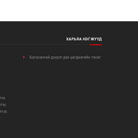
ХАРЬЯА НЭГЖҮҮД
Багахангай дүүрэг дэх цагдаагийн тасаг
тэс
лтэс
элтэс