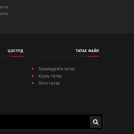
элтэс
элтэс
ЦЭСҮҮД
ТАТАХ ФАЙЛ
Танилцуулга татах
Хууль татах
Лого татах