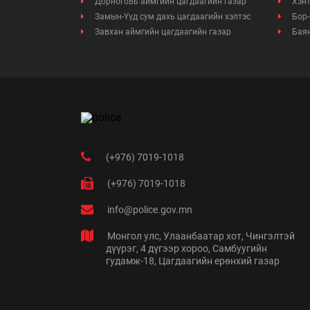
Дорноговь аймгийн цагдаагийн газар
Хэнт
Замын-Үүд сум дахь цагдаагийн хэлтэс
Бор-
Завхан аймгийн цагдаагийн газар
Баян
(+976) 7019-1018
(+976) 7019-1018
info@police.gov.mn
Монгол улс, Улаанбаатар хот, Чингэлтэй
дүүрэг, 4 дүгээр хороо, Самбуугийн
гудамж-18, Цагдаагийн ерөнхий газар