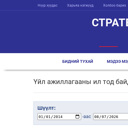
Нүүр хуудас
Харьяа нэгжүүд
Холбоо барих
СТРАТ
БИДНИЙ ТУХАЙ
МЭДЭЭ МЭ
Үйл ажиллагааны ил тод бай
Шүүлт:
-аас