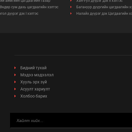
ий аймгийн цагдаагийн газар
Хан-Уул дүүрэг дэх II хэлтэс
Өндөр сум дахь цагдаагийн хэлтэс
Багануур дүүргийн цагдаагийн х
Ажил үүргийн чиглэл, утасны дугаар
гол дүүрэг дэх I хэлтэс
Налайх дүүрэг дэх Цагдаагийн х
Бидний тухай
Мэдээ мэдээлэл
Хууль эрх зүй
Асуулт хариулт
Холбоо барих