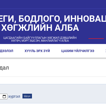
ЕГИ, БОДЛОГО, ИННОВАЦ
ХӨГЖЛИЙН АЛБА
ЦАГДААГИЙН БАЙГУУЛЛАГЫН ХӨГЖИЛ ДЭВШЛИЙН
ХӨТӨЧ, МЭРГЭШСЭН, МАНЛАЙЛАГЧ АЛБА
ДЭЭЛЭЛ
ХУУЛЬ ЭРХ ЗҮЙ
ЦАХИМ ҮЙЛЧИЛГЭЭ
дал
хүртэл
Шүүх