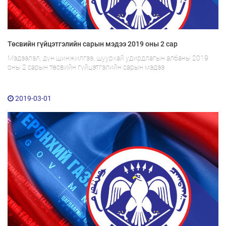
Төсвийн гүйцэтгэлийн сарын мэдээ 2019 оны 2 сар
Мэдээлэл, дүн шинжилгээ, шуурхай удирдлагын албаны 2019
оны 2 сарын төсвийн гүйцэтгэлийн сарын мэдээ
2019-03-01