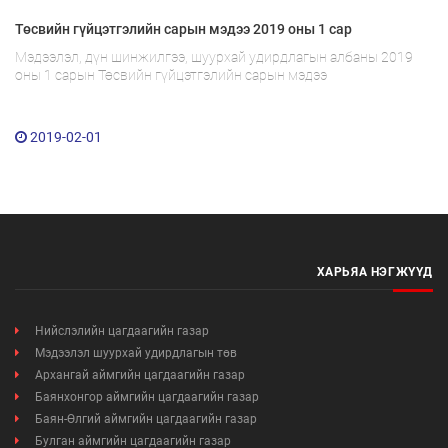
Төсвийн гүйцэтгэлийн сарын мэдээ 2019 оны 1 сар
Мэдээлэл, дүн шинжилгээ, шуурхай удирдлагын албаны 2019
оны 1 сарын Төсвийн гүйцэтгэлийн сарын мэдээ
2019-02-01
Мэдээллийн ил тод байдал
Удирдлагын шийдвэрийн ил тод байдал
Авлигын эсрэг үйл ажиллагаа
ХАРЬЯА НЭГЖҮҮД
Үйл ажиллагааны ил тод байдал
Нийслэлийн цагдаагийн газар
Өргөдөл, гомдлын мэдээ
Мэдээлэл шуурхай удирдлагын төв
Архангай аймгийн цагдаагийн газар
Баянхонгор аймгийн цагдаагийн газар
Иргэдийг хүлээн авах хуваарь
Баян-Өлгий аймгийн цагдаагийн газар
Булган аймгийн цагдаагийн газар
Ажил үүргийн чиглэл, утасны дугаар