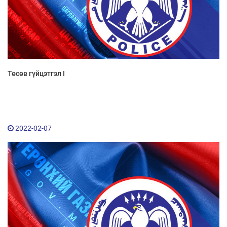
Төсөв гүйцэтгэл I
.
2022-02-07