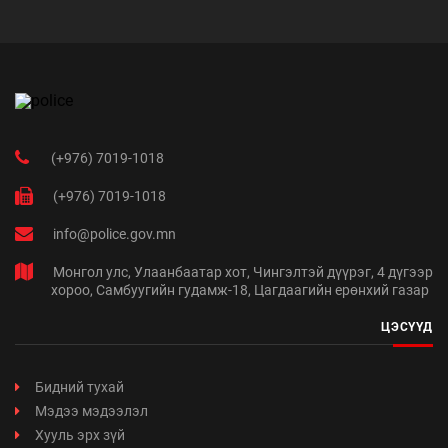
(+976) 7019-1018
(+976) 7019-1018
info@police.gov.mn
Монгол улс, Улаанбаатар хот, Чингэлтэй дүүрэг, 4 дүгээр
хороо, Самбуугийн гудамж-18, Цагдаагийн ерөнхий газар
ЦЭСҮҮД
Бидний тухай
Мэдээ мэдээлэл
Хууль эрх зүй