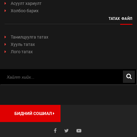
Асуулт хариулт
Холбоо барих
ТАТАХ ФАЙЛ
Танилцуулга татах
Хууль татах
Лого татах
БИДНИЙ СОШИАЛ