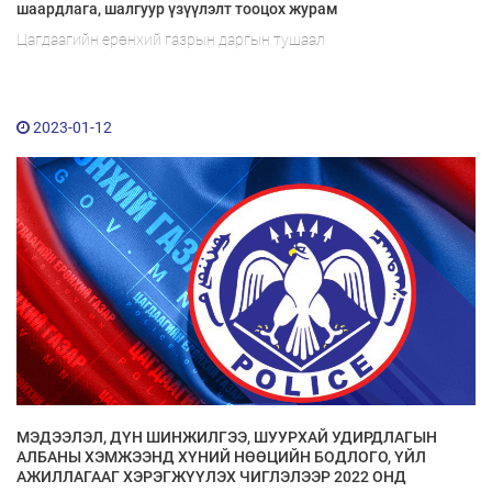
шаардлага, шалгуур үзүүлэлт тооцох журам
Цагдаагийн ерөнхий газрын даргын тушаал
2023-01-12
МЭДЭЭЛЭЛ, ДҮН ШИНЖИЛГЭЭ, ШУУРХАЙ УДИРДЛАГЫН
АЛБАНЫ ХЭМЖЭЭНД ХҮНИЙ НӨӨЦИЙН БОДЛОГО, ҮЙЛ
АЖИЛЛАГААГ ХЭРЭГЖҮҮЛЭХ ЧИГЛЭЛЭЭР 2022 ОНД