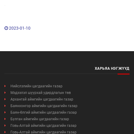
ХЭРЭГЖҮҮЛСЭН АЖЛЫН ТАЙЛАН
.
2023-01-10
ХАРЬЯА НЭГЖҮҮД
Нийслэлийн цагдаагийн газар
Мэдээлэл шуурхай удирдлагын төв
Архангай аймгийн цагдаагийн газар
Баянхонгор аймгийн цагдаагийн газар
Баян-Өлгий аймгийн цагдаагийн газар
Булган аймгийн цагдаагийн газар
Говь-Алтай аймгийн цагдаагийн газар
Говь-Алтай аймгийн цагдаагийн газар