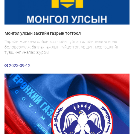
Монгол улсын засгийн газрын тогтоол
Төрийн жинхэнэ албан хаагчийн гүйцэтгэлийн төлөвлөгөө
боловсруулж батлах, ажлын гүйцэтгэл, үр дүн, мэргэшлийн
түвшинг үнэлэх журам
2023-09-12