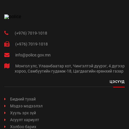
(+976) 7019-1018
(+976) 7019-1018
info@police.gov.mn
Монгол улс, Улаанбаатар хот, Чингэлтэй дүүрэг, 4 дүгээр
хороо, Самбуугийн гудамж-18, Цагдаагийн ерөнхий газар
ЦЭСҮҮД
Бидний тухай
Мэдээ мэдээлэл
Хууль эрх зүй
Асуулт хариулт
Холбоо барих