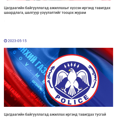
Цагдаагийн байгууллагад ажиллахыг хүссэн иргэнд тавигдах
шаардлага, шалгуур үзүүлэлтийг тооцох журам
.
Мэдээллийн ил тод байдал
2023-05-15
Удирдлагын шийдвэрийн ил тод байдал
Авлигын эсрэг үйл ажиллагаа
Үйл ажиллагааны ил тод байдал
Өргөдөл, гомдлын мэдээ
Иргэдийг хүлээн авах хуваарь
Ажил үүргийн чиглэл, утасны дугаар
Цагдаагийн байгууллагад ажиллах иргэнд тавигдах тусгай