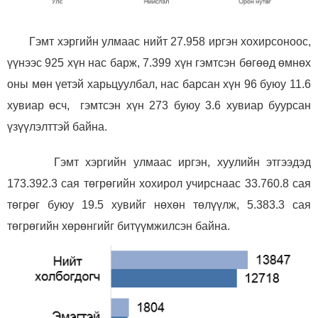
Гэмт хэргийн улмаас нийт
27
.
958
иргэн хохирсоноос,
үүнээс
925
хүн нас барж,
7
.
399
хүн гэмтсэн бөгөөд өмнөх
оны мөн үетэй харьцуулбал, нас барсан хүн
96
буюу 1
1
.6
хувиар өсч, гэмтсэн хүн
273
буюу
3.6
хувиар буурсан
үзүүлэлттэй байна.
Гэмт хэргийн улмаас иргэн, хуулийн этгээдэд
173
.
392.3
сая төгрөгийн хохирол учирснаас 3
3
.
760.8
сая
төгрөг буюу 1
9
.5 хувийг нөхөн төлүүлж, 5.
383.3
сая
төгрөгийн хөрөнгийг битүүмжилсэн байна.