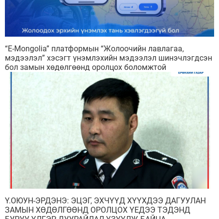
“Е-Мongolia” платформын “Жолоочийн лавлагаа,
мэдээлэл” хэсэгт үнэмлэхийн мэдээлэл шинэчлэгдсэн
бол замын хөдөлгөөнд оролцох боломжтой
Ү.ОЮУН-ЭРДЭНЭ: ЭЦЭГ, ЭХЧҮҮД ХҮҮХДЭЭ ДАГУУЛАН
ЗАМЫН ХӨДӨЛГӨӨНД ОРОЛЦОХ ҮЕДЭЭ ТЭДЭНД