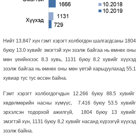
Нийт
13
.
847
хүн
гэмт хэрэгт холбогдон
шалгагдса
ны
1804
буюу 13.0 хувийг эмэгтэй хүн эзэлж байгаа нь өмнөх оны
мөн үеийнхээс 8.3 хувь, 1131 буюу 8.2 хувийг хүүхэд
эзэлж байгаа нь өмнөх оны мөн үетэй харьцуулахад 55.1
хувиар тус тус өссөн байна.
Гэмт хэрэгт холбогдогчдын
12.266 буюу 88.5 хувийг
хөдөлмөрийн насны хүмүүс, 7.416 буюу 53.5 хувийг
эрхэлсэн тодорхой ажилгүй, 1804 буюу
13 хувийг
эмэгтэй хүн, 1131 буюу 8,2 хувийг насанд хүрээгүй хүүхэд
эзэлж байна.
Мэдээллийн ил тод байдал