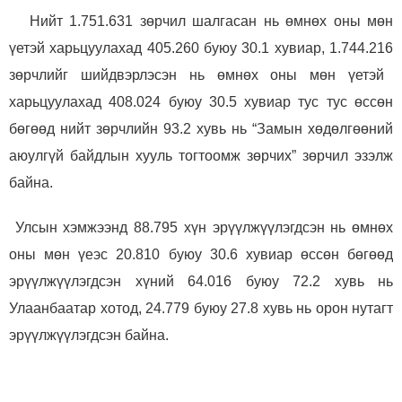
Н
ийт 1
.751.631
зөрчил шалгасан нь өмнөх оны мөн
Удирдлагын шийдвэрийн ил тод байдал
үетэй харьцуулахад
405.260
буюу
30.1
хувиар,
1.744.216
зөрчлийг шийдвэрлэсэн нь өмнөх оны мөн үетэй
Авлигын эсрэг үйл ажиллагаа
харьцуулахад
408.024
буюу
30.5
хувиар тус тус өс
сөн
Үйл ажиллагааны ил тод байдал
бөгөөд нийт зөрчлийн 9
3
.2 хувь нь “Замын хөдөлгөөний
аюулгүй байдлын хууль тогтоомж зөрчих” зөрчил эзэлж
Өргөдөл, гомдлын мэдээ
байна.
Иргэдийг хүлээн авах хуваарь
Улсын хэмжээнд
88
.
795 хүн эрүүлжүүлэгдсэн нь өмнөх
Ажил үүргийн чиглэл, утасны дугаар
оны мөн үеэс 20
.
810 буюу 30.6 хувиар өс
сөн бөгөөд
э
рүүлжүүлэгдсэн хүний 64
.
016 буюу 72.2 хувь нь
Улаанбаатар хотод, 24
.
779 буюу 27.8 хувь нь орон нутагт
эрүүлжүүлэгдсэн байна.