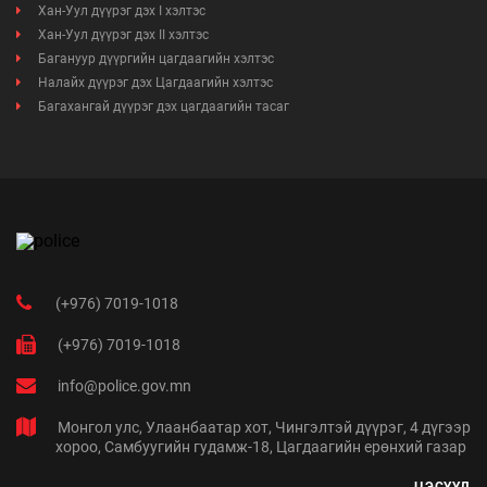
Хан-Уул дүүрэг дэх I хэлтэс
Хан-Уул дүүрэг дэх II хэлтэс
Багануур дүүргийн цагдаагийн хэлтэс
Налайх дүүрэг дэх Цагдаагийн хэлтэс
Багахангай дүүрэг дэх цагдаагийн тасаг
(+976) 7019-1018
(+976) 7019-1018
info@police.gov.mn
Монгол улс, Улаанбаатар хот, Чингэлтэй дүүрэг, 4 дүгээр
хороо, Самбуугийн гудамж-18, Цагдаагийн ерөнхий газар