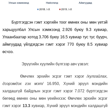
Бүртгэгдсэн гэмт хэргийн тоог өмнөх оны мөн үетэй
харьцуулбал Улсын хэмжээнд 2.926 буюу 9.3 хувиар,
Улаанбаатар хотод 3.706 буюу 16.5 хувиар тус тус буурч,
аймгуудад үйлдэгдсэн гэмт хэрэг 770 буюу 8.5 хувиар
өсчээ.
Эрүүгийн хуулийн бүлгээр авч үзвэл
:
Өмчлөх эрхийн эсрэг гэмт хэрэг
/хулгайлах,
дээрэмдэх гэх мэт/
16.950, Хүний эрүүл мэндийн
халдашгүй байдлын эсрэг гэмт хэрэг 7.072 бүртгэгдсэн
бөгөөд өмнөх оны мөн үеийнхээс Өмчлөх эрхийн эсрэг
гэмт хэрэг
13.3
хувиар, Хүний эрүүл мэндийн халдашгүй