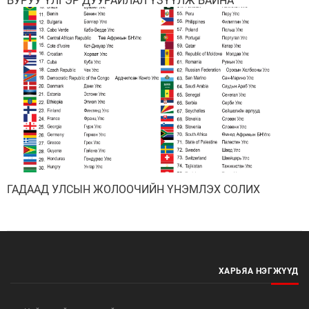
БУРУУ ҮЛГЭР ДУУРАЙЛАЛ ҮЗҮҮЛЖ БАЙНА
ГАДААД УЛСЫН ЖОЛООЧИЙН ҮНЭМЛЭХ СОЛИХ
ХАРЬЯА НЭГЖҮҮД