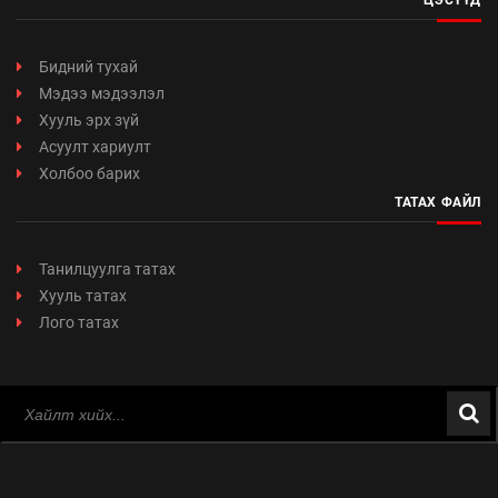
ЦЭСҮҮД
Бидний тухай
Мэдээ мэдээлэл
Хууль эрх зүй
Асуулт хариулт
Холбоо барих
ТАТАХ ФАЙЛ
Танилцуулга татах
Хууль татах
Лого татах