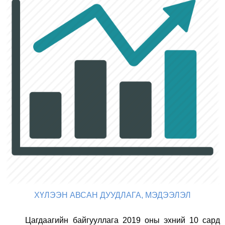
ХҮЛЭЭН АВСАН ДУУДЛАГА, МЭДЭЭЛ
ЭЛ
Цагдаагийн байгууллага 201
9
оны эхний
10
сард