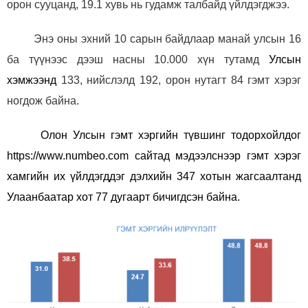
орон сууцанд, 19.1 хувь нь гудамж талбайд үйлдэгджээ.
Энэ оны эхний
10
сарын байдлаар манай улсын 16
ба түүнээс дээш насны 10.000 хүн тутамд
Улсын
хэмжээнд
1
33, нийслэлд 192, орон нутагт 84 гэмт хэрэг
ногдож байна.
Олон Улсын гэмт хэргийн түвшинг тодорхойлдог
https://www.numbeo.com
сайтад мэдээлснээр гэмт хэрэг
хамгийн их үйлдэгддэг дэлхийн 347 хотын жагсаалтанд
Улаанбаатар хот 77 дугаарт бичигдсэн байна.