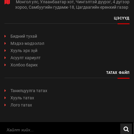
Монгол улс, Улаанбаатар хот, Чингэлтэй дүүрэг, 4 дүгээр
хороо, Самбуугийн гудамж-18, Цагдаагийн ерөнхий газар
ЦЭСҮҮД
Бидний тухай
Мэдээ мэдээлэл
Хууль эрх зүй
Асуулт хариулт
Холбоо барих
ТАТАХ ФАЙЛ
Танилцуулга татах
Хууль татах
Лого татах