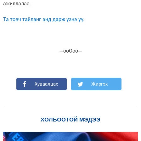
ажиллалаа.
Та товч тайланг энд дарж үзнэ үү.
---ооОоо---
Хуваалцах
Жиргэх
ХОЛБООТОЙ МЭДЭЭ