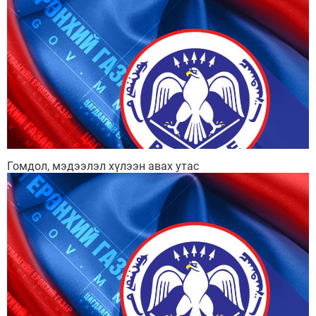
Гомдол, мэдээлэл хүлээн авах утас