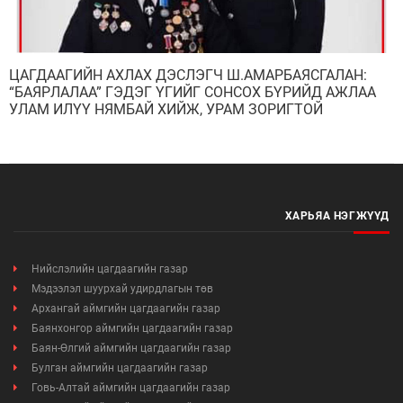
ЦАГДААГИЙН АХЛАХ ДЭСЛЭГЧ Ш.АМАРБАЯСГАЛАН:
“БАЯРЛАЛАА” ГЭДЭГ ҮГИЙГ СОНСОХ БҮРИЙД АЖЛАА
УЛАМ ИЛҮҮ НЯМБАЙ ХИЙЖ, УРАМ ЗОРИГТОЙ
УРАГШЛАН АЛХДАГ
ХАРЬЯА НЭГЖҮҮД
Нийслэлийн цагдаагийн газар
Мэдээлэл шуурхай удирдлагын төв
Архангай аймгийн цагдаагийн газар
Баянхонгор аймгийн цагдаагийн газар
Баян-Өлгий аймгийн цагдаагийн газар
Булган аймгийн цагдаагийн газар
Говь-Алтай аймгийн цагдаагийн газар