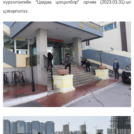
хүрээлэнгийн “Цагдаа цогцолбор” орчим (2023.03.31)-ыг
цэвэрлэлээ.