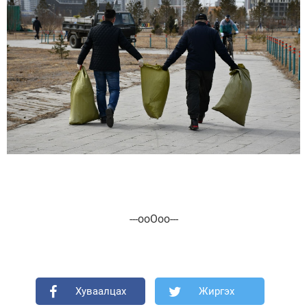
---ооОоо---
Хуваалцах
Жиргэх