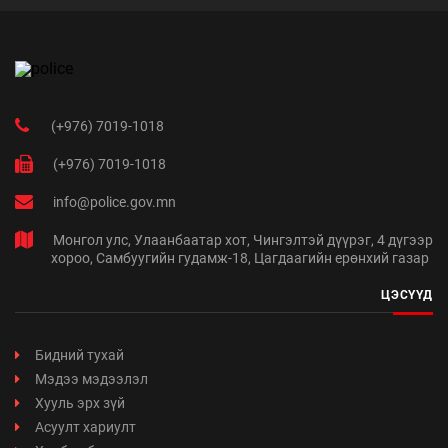
(+976) 7019-1018
(+976) 7019-1018
info@police.gov.mn
Монгол улс, Улаанбаатар хот, Чингэлтэй дүүрэг, 4 дүгээр
хороо, Самбуугийн гудамж-18, Цагдаагийн ерөнхий газар
ЦЭСҮҮД
Бидний тухай
Мэдээ мэдээлэл
Хууль эрх зүй
Асуулт хариулт