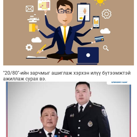
Мэдээллийн ил тод байдал
Удирдлагын шийдвэрийн ил тод байдал
"20/80"-ийн зарчмыг ашиглаж хэрхэн илүү бүтээмжтэй
Авлигын эсрэг үйл ажиллагаа
ажиллаж сурах вэ.
Үйл ажиллагааны ил тод байдал
Өргөдөл, гомдлын мэдээ
Иргэдийг хүлээн авах хуваарь
Ажил үүргийн чиглэл, утасны дугаар