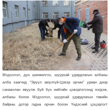
Мэдээлэл, дүн шинжилгээ, шуурхай удирдлагын албаны
алба хаагчид “Эрүүл аюулгүй-Цэвэр орчин” уриан доор
санаачлан явуулж буй бүх нийтийн цэвэрлэгээнд нэгдэж,
албаны болон Мэдээлэл, шуурхай удирдлагын төвийн
байрны дотор гадна орчин болон Үндэсний цэцэрлэгт