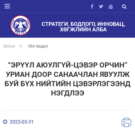
СТРАТЕГИ, БОДЛОГО, ИННОВАЦ,
ХӨГЖЛИЙН АЛБА
Эхлэл
Үйл явдал
“ЭРҮҮЛ АЮУЛГҮЙ-ЦЭВЭР ОРЧИН”
УРИАН ДООР САНААЧЛАН ЯВУУЛЖ
БУЙ БҮХ НИЙТИЙН ЦЭВЭРЛЭГЭЭНД
НЭГДЛЭЭ
2023-03-31