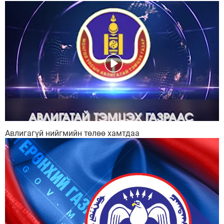
Авлигагүй нийгмийн төлөө хамтдаа