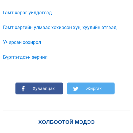
Гэмт хэрэг үйлдэгсэд
Гэмт хэргийн улмаас хохирсон хүн, хуулийн этгээд
Учирсан хохирол
Бүртгэгдсэн зөрчил
Хуваалцах
Жиргэх
ХОЛБООТОЙ МЭДЭЭ