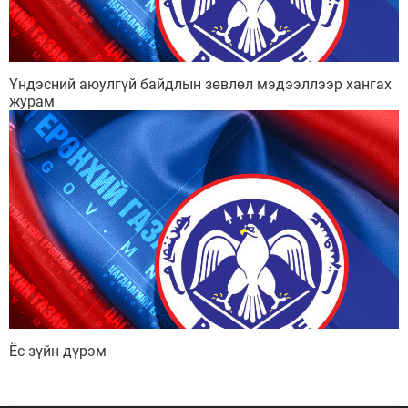
Үндэсний аюулгүй байдлын зөвлөл мэдээллээр хангах
журам
Мэдээллийн ил тод байдал
Удирдлагын шийдвэрийн ил тод байдал
Авлигын эсрэг үйл ажиллагаа
Ёс зүйн дүрэм
Үйл ажиллагааны ил тод байдал