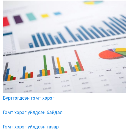
Бүртгэгдсэн гэмт хэрэг
Гэмт хэрэг үйлдсэн байдал
Гэмт хэрэг үйлдсэн газар