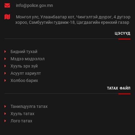
info@police.gov.mn
Монгол улс, Улаанбаатар хот, Чингэлтэй дүүрэг, 4 дүгээр
хороо, Самбуугийн гудамж-18, Цагдаагийн ерөнхий газар
ЦЭСҮҮД
Бидний тухай
Мэдээ мэдээлэл
Хууль эрх зүй
Асуулт хариулт
Холбоо барих
ТАТАХ ФАЙЛ
Танилцуулга татах
Хууль татах
Лого татах