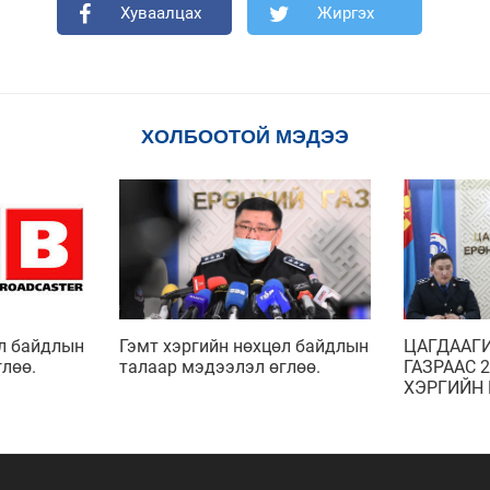
Хуваалцах
Жиргэх
ХОЛБООТОЙ МЭДЭЭ
өл байдлын
Гэмт хэргийн нөхцөл байдлын
ЦАГДААГ
лөө.
талаар мэдээлэл өглөө.
ГАЗРААС 
ХЭРГИЙН
ТАЛААР 