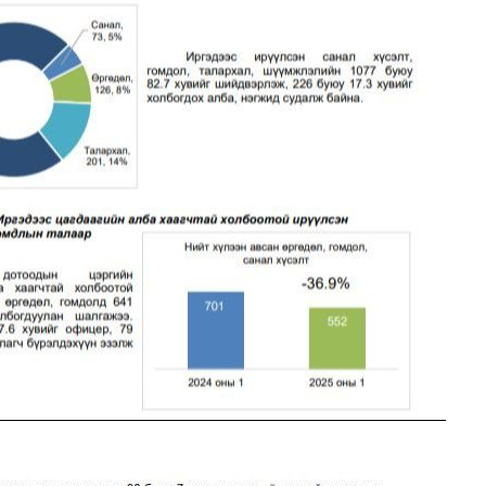
Үйл ажиллагааны ил тод байдал
Өргөдөл, гомдлын мэдээ
Иргэдийг хүлээн авах хуваарь
Ажил үүргийн чиглэл, утасны дугаар