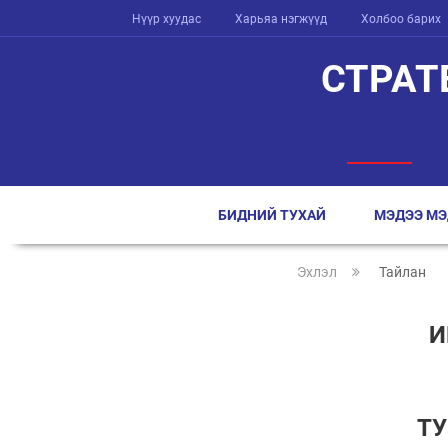
Нүүр хуудас
Харьяа нэгжүүд
Холбоо барих
СТРАТ
БИДНИЙ ТУХАЙ
МЭДЭЭ МЭ
Эхлэл
Тайлан
И
ТУ