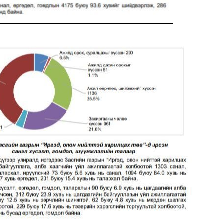
Мэдээллийн ил тод байдал
Удирдлагын шийдвэрийн ил тод байдал
Авлигын эсрэг үйл ажиллагаа