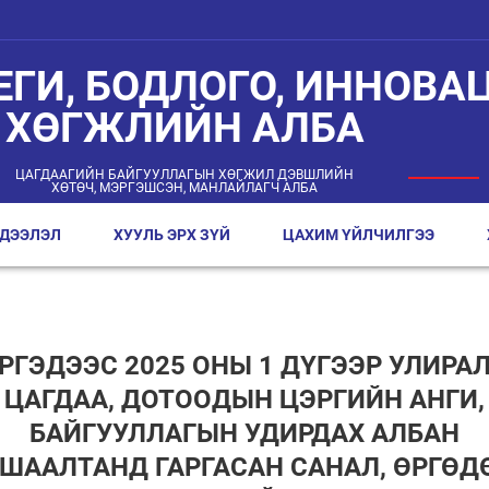
ЕГИ, БОДЛОГО, ИННОВАЦ
ХӨГЖЛИЙН АЛБА
ЦАГДААГИЙН БАЙГУУЛЛАГЫН ХӨГЖИЛ ДЭВШЛИЙН
ХӨТӨЧ, МЭРГЭШСЭН, МАНЛАЙЛАГЧ АЛБА
ДЭЭЛЭЛ
ХУУЛЬ ЭРХ ЗҮЙ
ЦАХИМ ҮЙЛЧИЛГЭЭ
РГЭДЭЭС 2025 ОНЫ 1 ДҮГЭЭР УЛИРА
ЦАГДАА, ДОТООДЫН ЦЭРГИЙН АНГИ,
БАЙГУУЛЛАГЫН УДИРДАХ АЛБАН
ШААЛТАНД ГАРГАСАН САНАЛ, ӨРГӨД