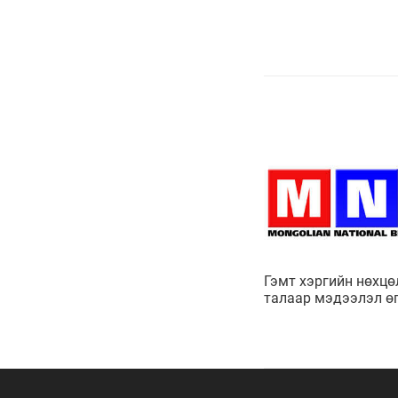
Гэмт хэргийн нөхц
талаар мэдээлэл өг