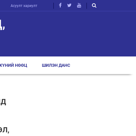
Асуулт хариулт
,
ХҮНИЙ НӨӨЦ
ШИЛЭН ДАНС
ЛД
ӨЛ,