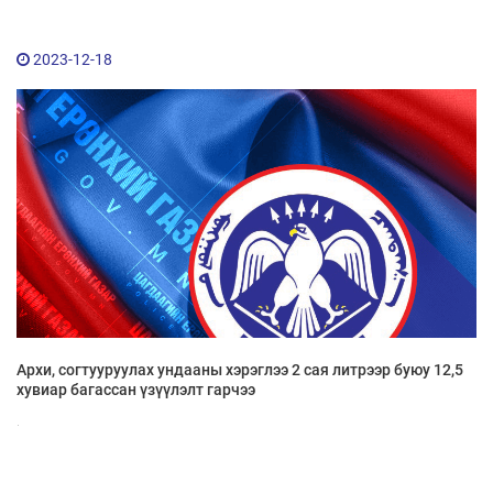
2023-12-18
Мэдээллийн ил тод байдал
Удирдлагын шийдвэрийн ил тод байдал
Авлигын эсрэг үйл ажиллагаа
Үйл ажиллагааны ил тод байдал
Өргөдөл, гомдлын мэдээ
Архи, согтууруулах ундааны хэрэглээ 2 сая литрээр буюу 12,5
Иргэдийг хүлээн авах хуваарь
хувиар багассан үзүүлэлт гарчээ
.
Ажил үүргийн чиглэл, утасны дугаар