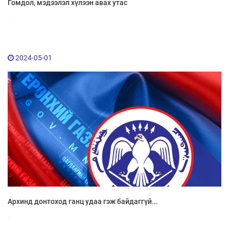
Гомдол, мэдээлэл хүлээн авах утас
.
2024-05-01
Архинд донтоход ганц удаа гэж байдаггүй...
.