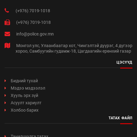
(+976) 7019-1018
(+976) 7019-1018
info@police.gov.mn
Монгол улс, Улаанбаатар хот, Чингэлтэй дүүрэг, 4 дүгээр
хороо, Самбуугийн гудамж-18, Цагдаагийн ерөнхий газар
ЦЭСҮҮД
Бидний тухай
Мэдээ мэдээлэл
Хууль эрх зүй
Асуулт хариулт
Холбоо барих
ТАТАХ ФАЙЛ
Танилцуулга татах