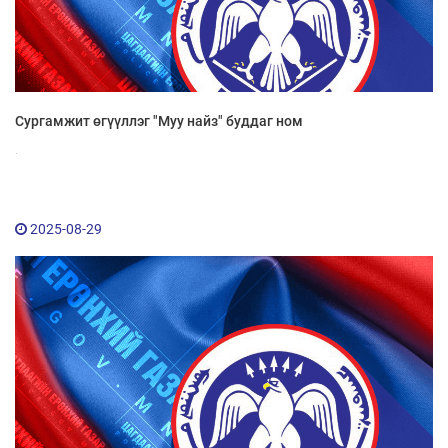
Сургамжит өгүүллэг "Муу найз" буддаг ном
.
2025-08-29