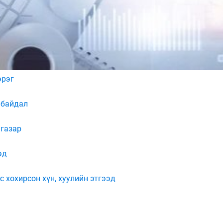
эрэг
 байдал
 газар
эд
с хохирсон хүн, хуулийн этгээд
Мэдээллийн ил тод байдал