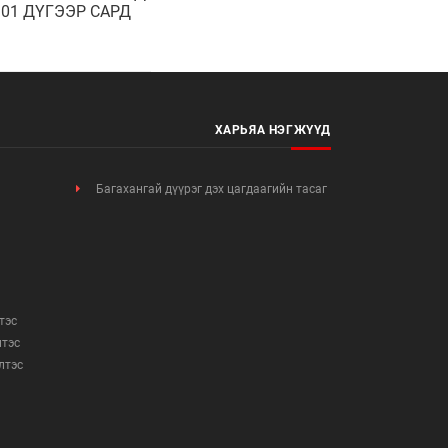
 01 ДҮГЭЭР САРД
СЭН ГЭМТ ХЭРЭГ,
Н МЭДЭЭ
ХАРЬЯА НЭГЖҮҮД
Багахангай дүүрэг дэх цагдаагийн тасаг
тэс
лтэс
элтэс