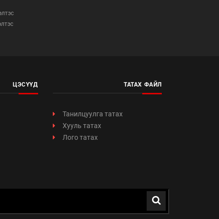
элтэс
элтэс
ЦЭСҮҮД
ТАТАХ ФАЙЛ
Танилцуулга татах
Хууль татах
Лого татах