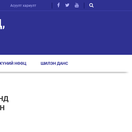
Асуулт хариулт
,
ХҮНИЙ НӨӨЦ
ШИЛЭН ДАНС
НД
ЭН