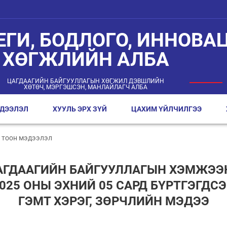
ЕГИ, БОДЛОГО, ИННОВАЦ
ХӨГЖЛИЙН АЛБА
ЦАГДААГИЙН БАЙГУУЛЛАГЫН ХӨГЖИЛ ДЭВШЛИЙН
ХӨТӨЧ, МЭРГЭШСЭН, МАНЛАЙЛАГЧ АЛБА
ДЭЭЛЭЛ
ХУУЛЬ ЭРХ ЗҮЙ
ЦАХИМ ҮЙЛЧИЛГЭЭ
 тоон мэдээлэл
АГДААГИЙН БАЙГУУЛЛАГЫН ХЭМЖЭЭ
025 ОНЫ ЭХНИЙ 05 САРД БҮРТГЭГДС
ГЭМТ ХЭРЭГ, ЗӨРЧЛИЙН МЭДЭЭ