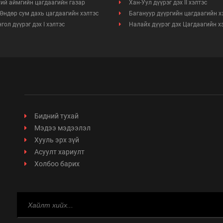
ий аймгийн цагдаагийн газар
Хан-Уул дүүрэг дэх II хэлтэс
Өндөр сум дахь цагдаагийн хэлтэс
Багануур дүүргийн цагдаагийн х
гол дүүрэг дэх I хэлтэс
Налайх дүүрэг дэх Цагдаагийн х
Бидний тухай
Мэдээ мэдээлэл
Хууль эрх зүй
Асуулт хариулт
Холбоо барих