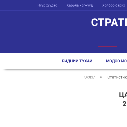
Нүүр хуудас
Харьяа нэгжүүд
Холбоо барих
СТРАТ
БИДНИЙ ТУХАЙ
МЭДЭЭ МЭ
Эхлэл
Статистик
Ц
2