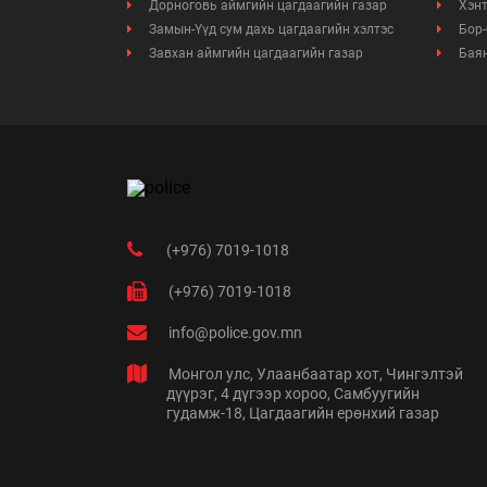
Дорноговь аймгийн цагдаагийн газар
Хэнт
Замын-Үүд сум дахь цагдаагийн хэлтэс
Бор-
Завхан аймгийн цагдаагийн газар
Баян
(+976) 7019-1018
(+976) 7019-1018
info@police.gov.mn
Монгол улс, Улаанбаатар хот, Чингэлтэй
дүүрэг, 4 дүгээр хороо, Самбуугийн
гудамж-18, Цагдаагийн ерөнхий газар