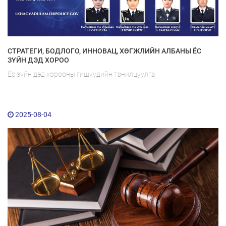
СТРАТЕГИ, БОДЛОГО, ИННОВАЦ, ХӨГЖЛИЙН АЛБАНЫ ЁС
ЗҮЙН ДЭД ХОРОО
Ёс зүйн дэд хорооны гишүүдийн танилцуулга
2025-08-04
Мэдээллийн ил тод байдал
Удирдлагын шийдвэрийн ил тод байдал
Авлигын эсрэг үйл ажиллагаа