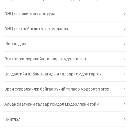
ОНЦ-ын ажилтны эрх үүрэг
ОНЦ-ын холбогдох утас, мэдээлэл
Шилэн данс
Гэмт хэрэг зөрчлийн талаар гомдол гаргах
Цагдаагийн албан хаагчдын талаар гомдол гаргах
Эрэн сурвалжилж байгаа хүний талаар мэдээлэл өгөх
Албан хаагчийн талаар гомдол мэдээллийн тойм
Нийтлэл