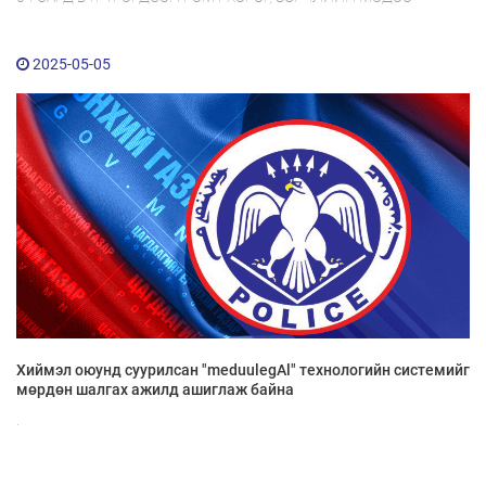
2025-05-05
Хиймэл оюунд суурилсан "meduulegAl" технологийн системийг
мөрдөн шалгах ажилд ашиглаж байна
.