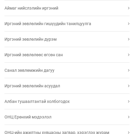
Аймаг нийслэлийн иргэний
Иргэний зөвлөлийн гишүүдийн танилцуулга
Иргэний зөвлөлийн дүрэм
Иргэний зөвлөлөөс өгсөн сан
Санал зөвлөмжийн дагуу
Иргэний зөвлөлийн асуудал
Албан тушаалтантай холбогодох
ОНЦ Ерөнхий мэдээлэл
ОНЦ-ийн ажилтны хувцасны загвар, хэрэглэх журам