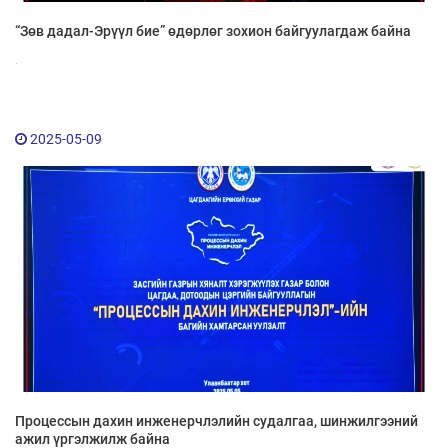
“Зөв дадал-Эрүүл бие” өдөрлөг зохион байгуулагдаж байна
.
2025-05-09
Процессын дахин инженерчлэлийн судалгаа, шинжилгээний
ажил үргэлжилж байна