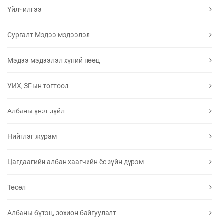
Үйлчилгээ
Сургалт Мэдээ мэдээлэл
Мэдээ мэдээлэл хүний нөөц
УИХ, ЗГ-ын тогтоол
Албаны үнэт зүйл
Нийтлэг журам
Цагдаагийн албан хаагчийн ёс зүйн дүрэм
Төсөл
Албаны бүтэц, зохион байгуулалт