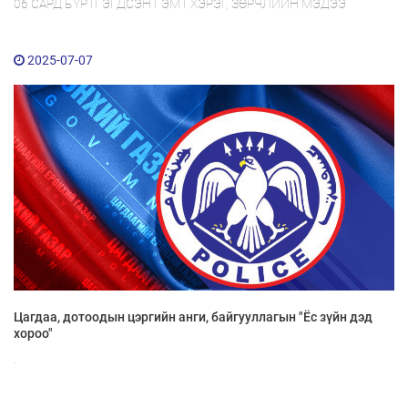
06 САРД БҮРТГЭГДСЭН ГЭМТ ХЭРЭГ, ЗӨРЧЛИЙН МЭДЭЭ
2025-07-07
Цагдаа, дотоодын цэргийн анги, байгууллагын "Ёс зүйн дэд
хороо"
.