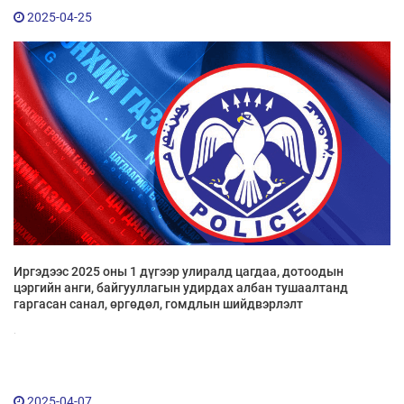
2025-04-25
Иргэдээс 2025 оны 1 дүгээр улиралд цагдаа, дотоодын
цэргийн анги, байгууллагын удирдах албан тушаалтанд
гаргасан санал, өргөдөл, гомдлын шийдвэрлэлт
.
2025-04-07