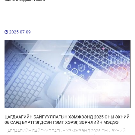
.
2025-07-09
ЦАГДААГИЙН БАЙГУУЛЛАГЫН ХЭМЖЭЭНД 2025 ОНЫ ЭХНИЙ
06 САРД БҮРТГЭГДСЭН ГЭМТ ХЭРЭГ, ЗӨРЧЛИЙН МЭДЭЭ
ЦАГДААГИЙН БАЙГУУЛЛАГЫН ХЭМЖЭЭНД 2025 ОНЫ ЭХНИЙ