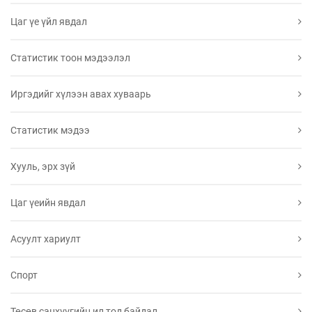
Цаг үе үйл явдал
Статистик тоон мэдээлэл
Иргэдийг хүлээн авах хуваарь
Статистик мэдээ
Хууль, эрх зүй
Цаг үеийн явдал
Асуулт хариулт
Спорт
Төсөв санхүүгийн ил тод байдал