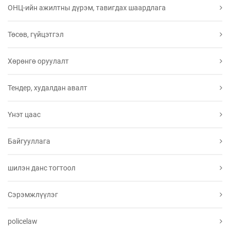
ОНЦ-ийн ажилтны дүрэм, тавигдах шаардлага
Төсөв, гүйцэтгэл
Хөрөнгө оруулалт
Тендер, худалдан авалт
Үнэт цаас
Байгууллага
шилэн данс тогтоол
Сэрэмжлүүлэг
policelaw