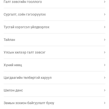
Галт зэвсгийн тооллого
Сургалт, соён гэгээрүүлэх
Тусгай хэрэгсэл үйлдвэрлэх
Тайлан
Улсын хилээр галт зэвсэг
Хүний нөөц
Цагдаагийн төлбөртэй харуул
Шилэн данс
Замын зохион байгуулалт буюу