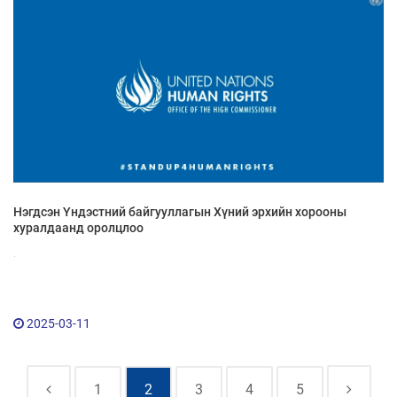
Нэгдсэн Үндэстний байгууллагын Хүний эрхийн хорооны
хуралдаанд оролцлоо
.
2025-03-11
1
2
3
4
5