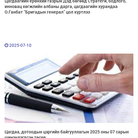
Цагдаагийн ерөнхий газрын Дэд бөгөөд Стратеги, бодлого,
инновац хөгжлийн албаны дарга, цагдаагийн хурандаа
О.Ганбат “Бригадын генерал” цол хүртлээ
.
2025-07-10
Цагдаа, дотоодын цэргийн байгууллагын 2025 оны 07 сарын
шинэчлэгдсэн төсөв