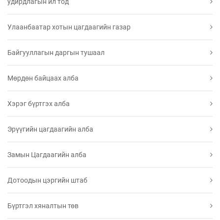
удирдлагын ил тод
Улаанбаатар хотын цагдаагийн газар
Байгууллагын даргын тушаал
Мөрдөн байцаах алба
Хэрэг бүртгэх алба
Эрүүгийн цагдаагийн алба
Замын Цагдаагийн алба
Дотоодын цэргийн штаб
Бүртгэл хяналтын төв