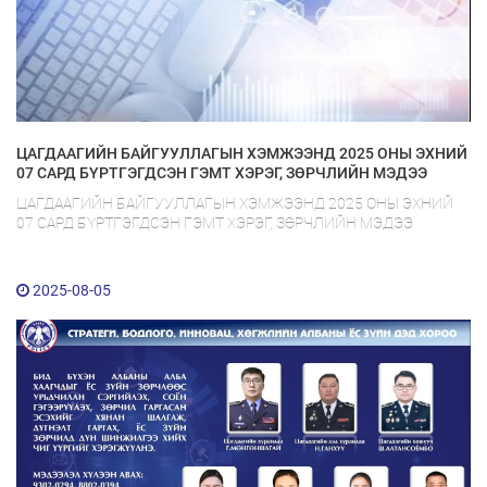
ЦАГДААГИЙН БАЙГУУЛЛАГЫН ХЭМЖЭЭНД 2025 ОНЫ ЭХНИЙ
07 САРД БҮРТГЭГДСЭН ГЭМТ ХЭРЭГ, ЗӨРЧЛИЙН МЭДЭЭ
ЦАГДААГИЙН БАЙГУУЛЛАГЫН ХЭМЖЭЭНД 2025 ОНЫ ЭХНИЙ
07 САРД БҮРТГЭГДСЭН ГЭМТ ХЭРЭГ, ЗӨРЧЛИЙН МЭДЭЭ
2025-08-05