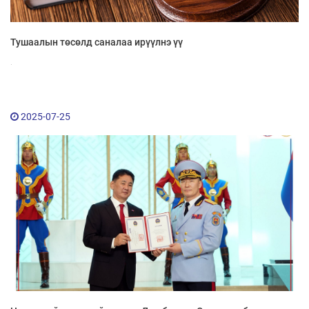
Үйл ажиллагааны ил тод байдал
Тушаалын төсөлд саналаа ирүүлнэ үү
Өргөдөл, гомдлын мэдээ
.
Иргэдийг хүлээн авах хуваарь
2025-07-25
Ажил үүргийн чиглэл, утасны дугаар