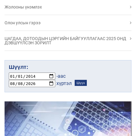
Жолооны үнэмлэх
Олон улсын гэрээ
ЦАГДАА, ДОТООДЫН ЦЭРГИЙН БАЙГУУЛЛАГААС 2025 ОНД
ДЭВШҮҮЛСЭН ЗОРИЛТ
Шүүлт:
-аас
хүртэл
Шүүх